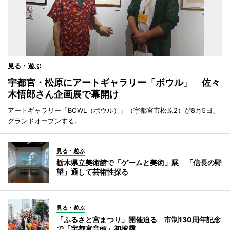
見る・遊ぶ
宇都宮・松原にアートギャラリー「ボウル」 佐々
木悟郎さん企画展で幕開け
アートギャラリー「BOWL（ボウル）」（宇都宮市松原2）が8月5日、
グランドオープンする。
見る・遊ぶ
栃木県立美術館で「ゲームと美術」展 「信長の野
望」通して芸術性探る
見る・遊ぶ
「ふるさと宮まつり」開催迫る 市制130周年記念
で「宇都宮音頭」初披露