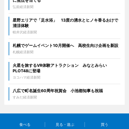
に焦点を当てる
弘前経済新聞
星野エリアで「足水浴」 13度の湧水とヒノキ香るおけで
清涼体験
軽井沢経済新聞
札幌でゲームイベント10月開催へ 高校生向け企画を新設
札幌経済新聞
火星を旅するVR体験アトラクション みなとみらい
PLOT48に登場
ヨコハマ経済新聞
八広で町名誕生60周年祝賀会 小池都知事も祝福
すみだ経済新聞
食べる
見る・遊ぶ
買う