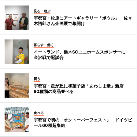
見る・遊ぶ
宇都宮・松原にアートギャラリー「ボウル」 佐々
木悟郎さん企画展で幕開け
暮らす・働く
イートランド、栃木SCユニホームスポンサーに
金沢戦で冠試合
買う
宇都宮・星が丘に和菓子店「あわしま堂」新店
80種類の商品並べる
食べる
宇都宮で初の「オクトーバーフェスト」 ドイツビ
ール60種超集結