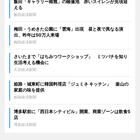
飯田「ギャラリー南無」の睡蓮池 赤いスイレンが見頃迎
える
飯田経済新聞
梅田・うめきた公園に「雲海」出現 昼と夜で異なる演
出、昨年は50万人来場
梅田経済新聞
さいたまで「はちみつワークショップ」 ミツバチを知り
生活考える機会に
大宮経済新聞
姫路・城東町に韓国料理店「ジュミネ キッチン」 釜山の
家庭の味を提供
姫路経済新聞
博多駅前に「西日本シティビル」開業、商業ゾーンは飲食5
店
博多経済新聞