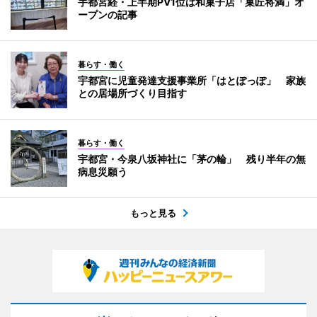
宇都宮経・上半期PV1位は和菓子店「菓匠将満」オ
ープンの記事
暮らす・働く
宇都宮に児童発達支援事業所「はとぽっぽ」 家族
との居場所づくり目指す
暮らす・働く
宇都宮・今泉八坂神社に「茅の輪」 残り半年の無
病息災願う
もっと見る