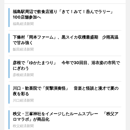
福島駅周辺で飲食店巡り「きて！みて！呑んでラリー」
100店舗参加へ
福島経済新聞
下條村「岡本ファーム」、黒スイカ収穫最盛期 少雨高温
で甘み強く
飯田経済新聞
彦根で「ゆかたまつり」 今年で30回目、浴衣姿の市民で
にぎわう
彦根経済新聞
川口・歓喜院で「笑撃演奏怪」 音楽と怪談と漫才で夏の
夜を彩る
川口経済新聞
秩父・三峯神社をイメージしたルームスプレー 「秩父ア
ロマラボ」が商品化
秩父経済新聞