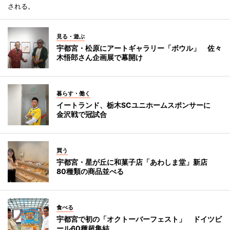
される。
見る・遊ぶ
宇都宮・松原にアートギャラリー「ボウル」 佐々
木悟郎さん企画展で幕開け
暮らす・働く
イートランド、栃木SCユニホームスポンサーに
金沢戦で冠試合
買う
宇都宮・星が丘に和菓子店「あわしま堂」新店
80種類の商品並べる
食べる
宇都宮で初の「オクトーバーフェスト」 ドイツビ
ール60種超集結