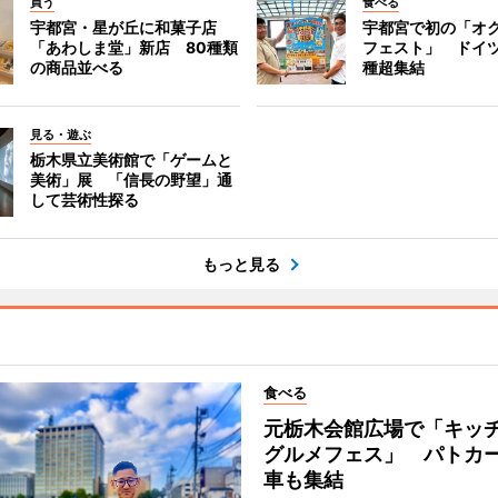
買う
食べる
宇都宮・星が丘に和菓子店
宇都宮で初の「オ
「あわしま堂」新店 80種類
フェスト」 ドイツ
の商品並べる
種超集結
見る・遊ぶ
栃木県立美術館で「ゲームと
美術」展 「信長の野望」通
して芸術性探る
もっと見る
食べる
元栃木会館広場で「キッ
グルメフェス」 パトカ
車も集結