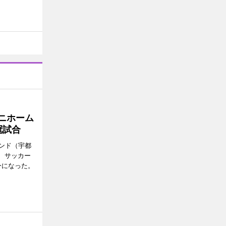
ニホーム
冠試合
ンド（宇都
ら、サッカー
ーになった。