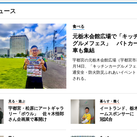
ュース
食べる
元栃木会館広場で「キッ
グルメフェス」 パトカ
車も集結
宇都宮の元栃木会館広場（宇都宮市
月14日、「キッチンカーグルメフェス
通安全・防火防災ふれあいイベント
される。
見る・遊ぶ
暮らす・働く
宇都宮・松原にアートギャラ
イートランド、栃木
リー「ボウル」 佐々木悟郎
ームスポンサーに
さん企画展で幕開け
冠試合