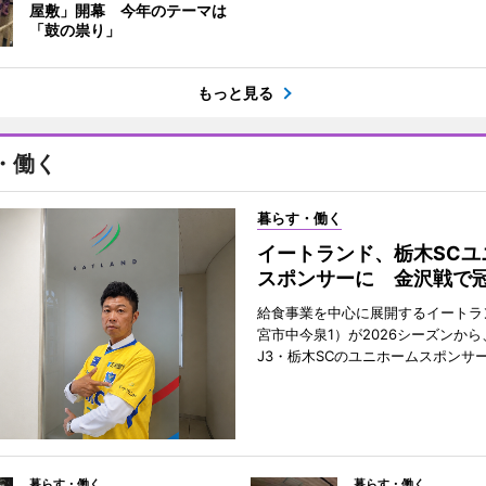
屋敷」開幕 今年のテーマは
「鼓の祟り」
もっと見る
・働く
暮らす・働く
イートランド、栃木SCユ
スポンサーに 金沢戦で
給食事業を中心に展開するイートラ
宮市中今泉1）が2026シーズンか
J3・栃木SCのユニホームスポンサ
暮らす・働く
暮らす・働く