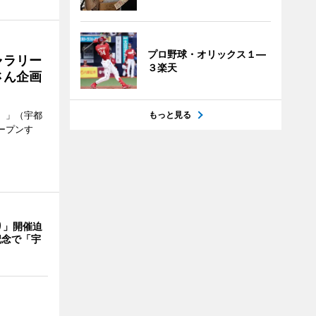
プロ野球・オリックス１―
ャラリー
３楽天
さん企画
もっと見る
）」（宇都
ープンす
り」開催迫
記念で「宇