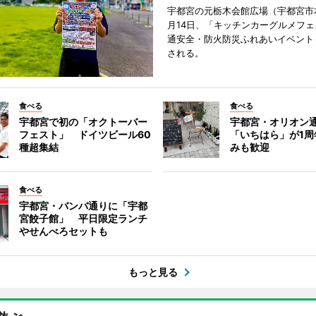
宇都宮の元栃木会館広場（宇都宮市
月14日、「キッチンカーグルメフェス
通安全・防火防災ふれあいイベント
される。
食べる
食べる
宇都宮で初の「オクトーバー
宇都宮・オリオン
フェスト」 ドイツビール60
「いちはら」が1周
種超集結
みも歓迎
食べる
宇都宮・バンバ通りに「宇都
宮餃子館」 平日限定ランチ
やせんべろセットも
もっと見る