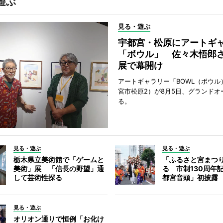
遊ぶ
見る・遊ぶ
宇都宮・松原にアートギ
「ボウル」 佐々木悟郎
展で幕開け
アートギャラリー「BOWL（ボウル
宮市松原2）が8月5日、グランドオ
る。
見る・遊ぶ
見る・遊ぶ
栃木県立美術館で「ゲームと
「ふるさと宮まつ
美術」展 「信長の野望」通
る 市制130周年
して芸術性探る
都宮音頭」初披露
見る・遊ぶ
オリオン通りで恒例「お化け