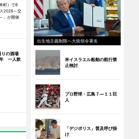
本町）で8
2026～交
～」が開催
出生地主義制限へ大統領令署名
通りの酒場
年 一人飲
米イスラエル船舶の航行禁
止検討
プロ野球・広島７―１１巨
人
「デジポリス」普及呼び掛
け