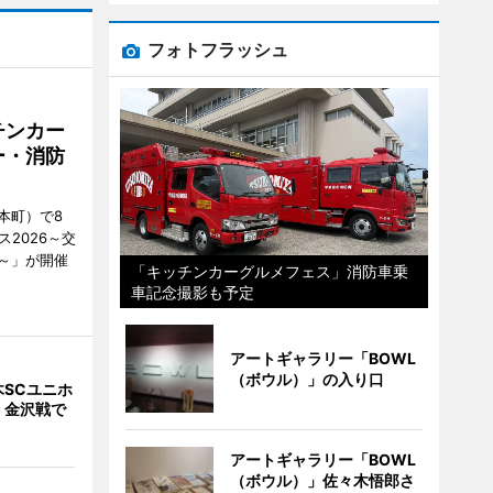
フォトフラッシュ
チンカー
ー・消防
本町）で8
2026～交
～」が開催
「キッチンカーグルメフェス」消防車乗
車記念撮影も予定
アートギャラリー「BOWL
（ボウル）」の入り口
SCユニホ
 金沢戦で
アートギャラリー「BOWL
（ボウル）」佐々木悟郎さ