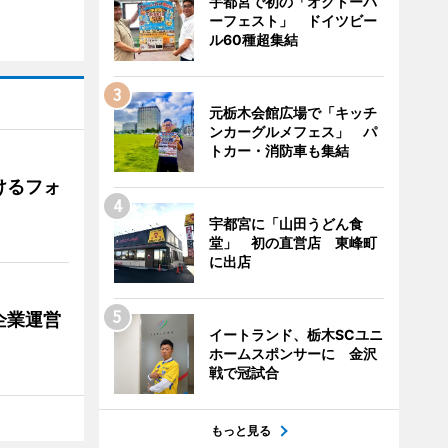
宇都宮で初の「オクトーバ
ーフェスト」 ドイツビー
ル60種超集結
元栃木会館広場で「キッチ
ンカーグルメフェス」 パ
トカー・消防車も集結
けるフォ
宇都宮に「山田うどん食
堂」 初の直営店 東峰町
に出店
企業運営
イートランド、栃木SCユニ
ホームスポンサーに 金沢
戦で冠試合
もっと見る