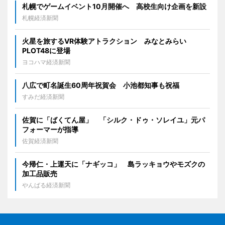
札幌でゲームイベント10月開催へ 高校生向け企画を新設
札幌経済新聞
火星を旅するVR体験アトラクション みなとみらい
PLOT48に登場
ヨコハマ経済新聞
八広で町名誕生60周年祝賀会 小池都知事も祝福
すみだ経済新聞
佐賀に「ばくてん屋」 「シルク・ドゥ・ソレイユ」元パ
フォーマーが指導
佐賀経済新聞
今帰仁・上運天に「ナギッコ」 島ラッキョウやモズクの
加工品販売
やんばる経済新聞