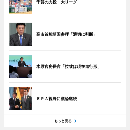
千賀の力投 大リーグ
高市首相靖国参拝「適切に判断」
木原官房長官「拉致は現在進行形」
ＥＰＡ視野に議論継続
もっと見る