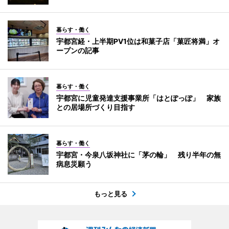
暮らす・働く
宇都宮経・上半期PV1位は和菓子店「菓匠将満」オ
ープンの記事
暮らす・働く
宇都宮に児童発達支援事業所「はとぽっぽ」 家族
との居場所づくり目指す
暮らす・働く
宇都宮・今泉八坂神社に「茅の輪」 残り半年の無
病息災願う
もっと見る