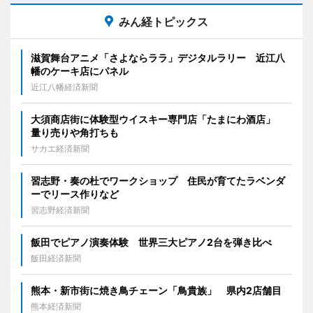
みん経トピックス
滋賀舞台アニメ「さよならララ」デジタルラリー 近江八
幡のケーキ店にパネル
近江八幡経済新聞
大須商店街に体験型ウイスキー専門店「たまにわ酒店」
量り売りや角打ちも
サカエ経済新聞
習志野・奏の杜でワークショップ 住民が育てたラベンダ
ーでリース作りなど
習志野経済新聞
飯田でピアノ演奏体験 世界三大ピアノ2台を弾き比べ
飯田経済新聞
熊本・新市街に焼き鳥チェーン「鳥貴族」 県内2店舗目
熊本経済新聞