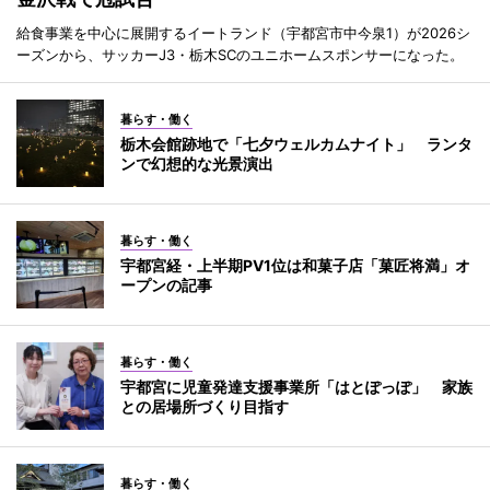
給食事業を中心に展開するイートランド（宇都宮市中今泉1）が2026シ
ーズンから、サッカーJ3・栃木SCのユニホームスポンサーになった。
暮らす・働く
栃木会館跡地で「七夕ウェルカムナイト」 ランタ
ンで幻想的な光景演出
暮らす・働く
宇都宮経・上半期PV1位は和菓子店「菓匠将満」オ
ープンの記事
暮らす・働く
宇都宮に児童発達支援事業所「はとぽっぽ」 家族
との居場所づくり目指す
暮らす・働く