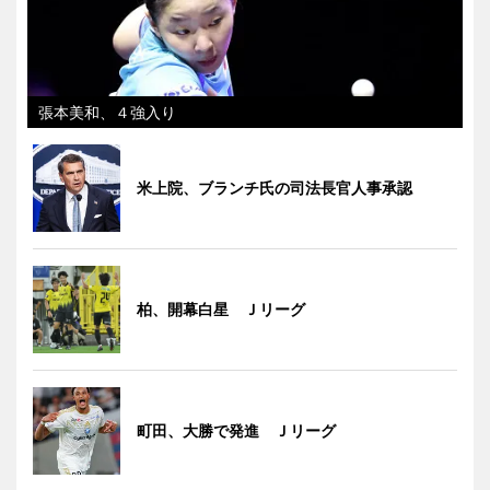
張本美和、４強入り
米上院、ブランチ氏の司法長官人事承認
柏、開幕白星 Ｊリーグ
町田、大勝で発進 Ｊリーグ