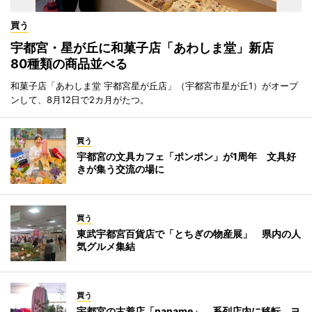
買う
宇都宮・星が丘に和菓子店「あわしま堂」新店
80種類の商品並べる
和菓子店「あわしま堂 宇都宮星が丘店」（宇都宮市星が丘1）がオープ
ンして、8月12日で2カ月がたつ。
買う
宇都宮の文具カフェ「ポンポン」が1周年 文具好
きが集う交流の場に
買う
東武宇都宮百貨店で「とちぎの物産展」 県内の人
気グルメ集結
買う
宇都宮の古着店「naname」、系列店内に移転 ヨ