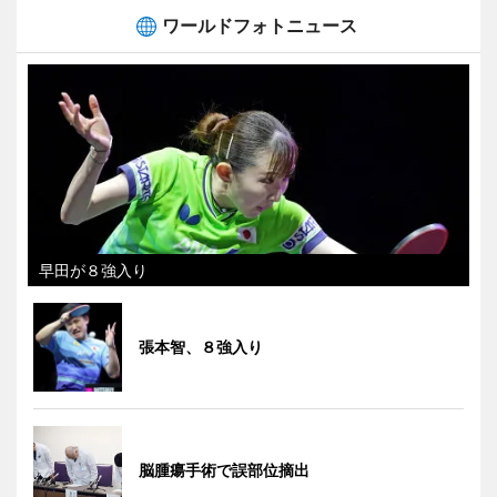
ワールドフォトニュース
早田が８強入り
張本智、８強入り
脳腫瘍手術で誤部位摘出