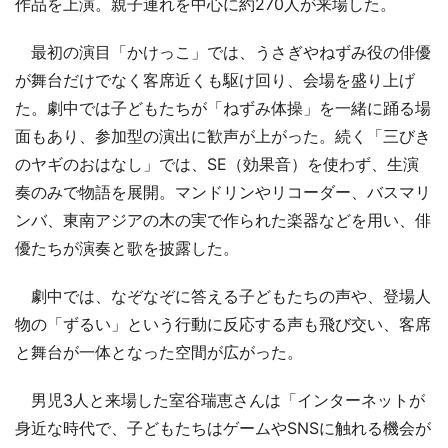
作品を上演。親子連れを中心に約270人が来場した。
最初の演目「かけっこ」では、うさぎやねずみ役の俳優
が舞台だけでなく客席近くも駆け回り、会場を盛り上げ
た。劇中では子どもたちが「ねずみ体操」を一緒に踊る場
面もあり、参加型の演出に歓声が上がった。続く「三びき
のヤギのおはなし」では、SE（効果音）を使わず、生演
奏のみで物語を展開。マンドリンやリコーダー、バスマリ
ンバ、東南アジアの木の実で作られた楽器などを用い、俳
優たちが演奏と歌を披露した。
劇中では、なぞなぞに答える子どもたちの声や、登場人
物の「ずるい」という行動に反応する声も飛び交い、客席
と舞台が一体となった空間が広がった。
男児3人と来場した室谷瑞恵さんは「インターネットが
身近な時代で、子どもたちはゲームやSNSに触れる機会が