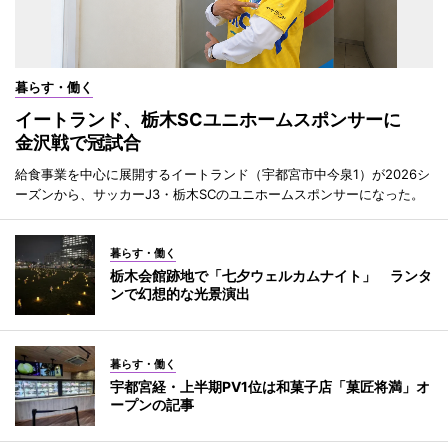
暮らす・働く
イートランド、栃木SCユニホームスポンサーに
金沢戦で冠試合
給食事業を中心に展開するイートランド（宇都宮市中今泉1）が2026シ
ーズンから、サッカーJ3・栃木SCのユニホームスポンサーになった。
暮らす・働く
栃木会館跡地で「七夕ウェルカムナイト」 ランタ
ンで幻想的な光景演出
暮らす・働く
宇都宮経・上半期PV1位は和菓子店「菓匠将満」オ
ープンの記事