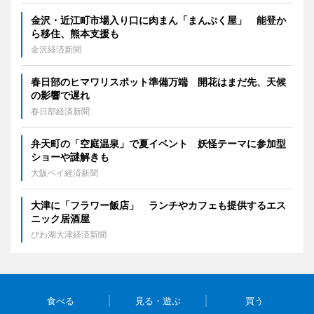
金沢・近江町市場入り口に肉まん「まんぷく屋」 能登か
ら移住、熊本支援も
金沢経済新聞
春日部のヒマワリスポット準備万端 開花はまだ先、天候
の影響で遅れ
春日部経済新聞
弁天町の「空庭温泉」で夏イベント 妖怪テーマに参加型
ショーや謎解きも
大阪ベイ経済新聞
大津に「フラワー飯店」 ランチやカフェも提供するエス
ニック居酒屋
びわ湖大津経済新聞
食べる
見る・遊ぶ
買う