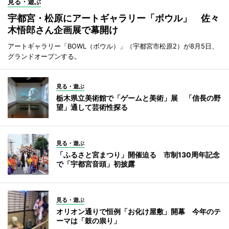
見る・遊ぶ
宇都宮・松原にアートギャラリー「ボウル」 佐々
木悟郎さん企画展で幕開け
アートギャラリー「BOWL（ボウル）」（宇都宮市松原2）が8月5日、
グランドオープンする。
見る・遊ぶ
栃木県立美術館で「ゲームと美術」展 「信長の野
望」通して芸術性探る
見る・遊ぶ
「ふるさと宮まつり」開催迫る 市制130周年記念
で「宇都宮音頭」初披露
見る・遊ぶ
オリオン通りで恒例「お化け屋敷」開幕 今年のテ
ーマは「鼓の祟り」