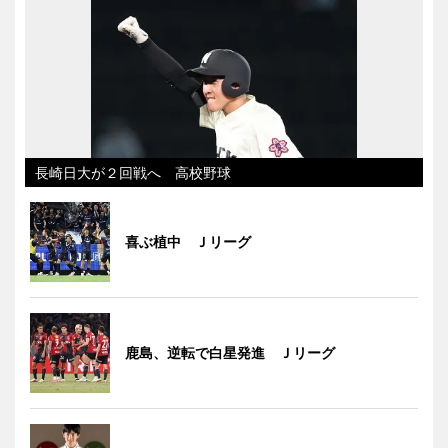
長崎日大が２回戦へ 高校野球
喜ぶ植中 Ｊリーグ
鹿島、逆転で白星発進 Ｊリーグ