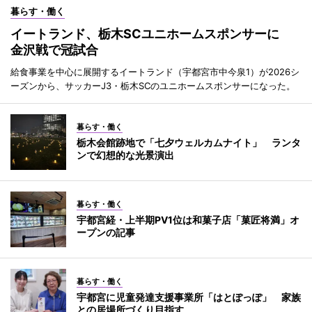
暮らす・働く
イートランド、栃木SCユニホームスポンサーに
金沢戦で冠試合
給食事業を中心に展開するイートランド（宇都宮市中今泉1）が2026シ
ーズンから、サッカーJ3・栃木SCのユニホームスポンサーになった。
暮らす・働く
栃木会館跡地で「七夕ウェルカムナイト」 ランタ
ンで幻想的な光景演出
暮らす・働く
宇都宮経・上半期PV1位は和菓子店「菓匠将満」オ
ープンの記事
暮らす・働く
宇都宮に児童発達支援事業所「はとぽっぽ」 家族
との居場所づくり目指す