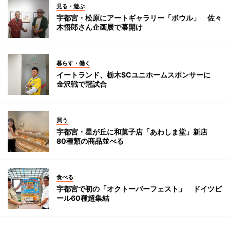
見る・遊ぶ
宇都宮・松原にアートギャラリー「ボウル」 佐々
木悟郎さん企画展で幕開け
暮らす・働く
イートランド、栃木SCユニホームスポンサーに
金沢戦で冠試合
買う
宇都宮・星が丘に和菓子店「あわしま堂」新店
80種類の商品並べる
食べる
宇都宮で初の「オクトーバーフェスト」 ドイツビ
ール60種超集結