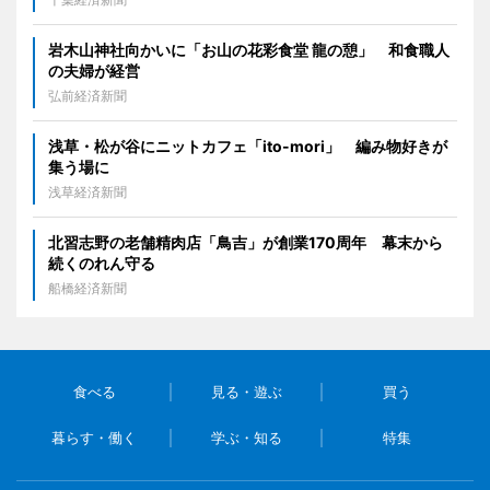
岩木山神社向かいに「お山の花彩食堂 龍の憩」 和食職人
の夫婦が経営
弘前経済新聞
浅草・松が谷にニットカフェ「ito-mori」 編み物好きが
集う場に
浅草経済新聞
北習志野の老舗精肉店「鳥吉」が創業170周年 幕末から
続くのれん守る
船橋経済新聞
食べる
見る・遊ぶ
買う
暮らす・働く
学ぶ・知る
特集