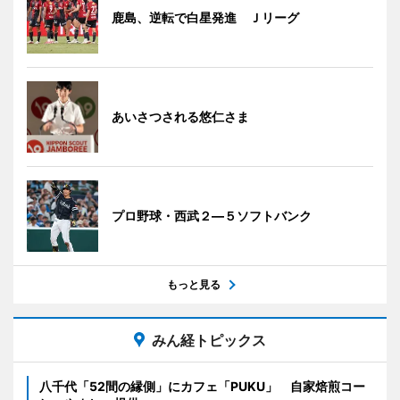
鹿島、逆転で白星発進 Ｊリーグ
あいさつされる悠仁さま
プロ野球・西武２―５ソフトバンク
もっと見る
みん経トピックス
八千代「52間の縁側」にカフェ「PUKU」 自家焙煎コー