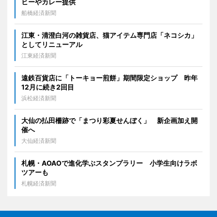
ヒーやカレー提供
船橋経済新聞
江東・清澄白河の雑貨店、猫アイテム専門店「ネコシカ」
としてリニューアル
江東経済新聞
遠鉄百貨店に「トーキョー煎餅」期間限定ショップ 昨年
12月に続き2回目
浜松経済新聞
大仙の払田柵跡で「まつり彩夏せんぼく」 新企画加え開
催へ
大仙経済新聞
札幌・AOAOで進化学ぶスタンプラリー 小学生向けラボ
ツアーも
札幌経済新聞