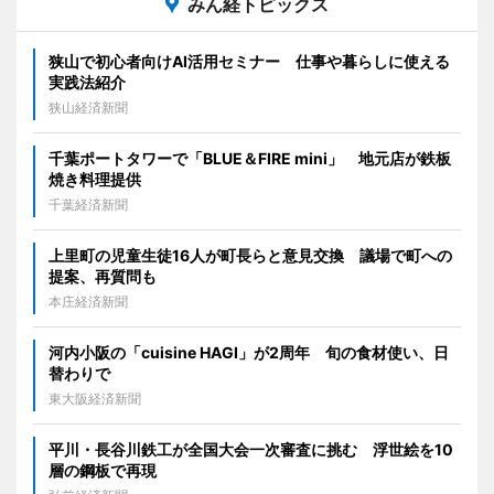
みん経トピックス
狭山で初心者向けAI活用セミナー 仕事や暮らしに使える
実践法紹介
狭山経済新聞
千葉ポートタワーで「BLUE＆FIRE mini」 地元店が鉄板
焼き料理提供
千葉経済新聞
上里町の児童生徒16人が町長らと意見交換 議場で町への
提案、再質問も
本庄経済新聞
河内小阪の「cuisine HAGI」が2周年 旬の食材使い、日
替わりで
東大阪経済新聞
平川・長谷川鉄工が全国大会一次審査に挑む 浮世絵を10
層の鋼板で再現