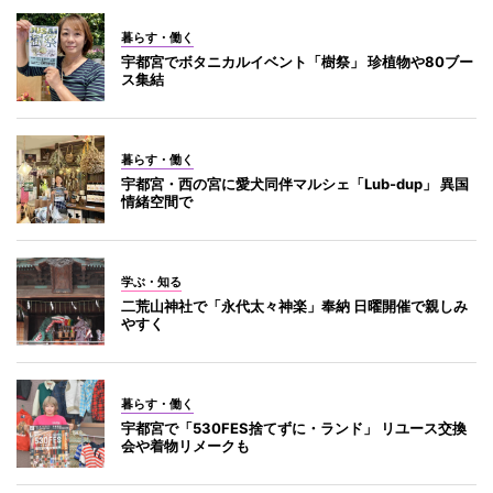
暮らす・働く
宇都宮でボタニカルイベント「樹祭」 珍植物や80ブー
ス集結
暮らす・働く
宇都宮・西の宮に愛犬同伴マルシェ「Lub-dup」 異国
情緒空間で
学ぶ・知る
二荒山神社で「永代太々神楽」奉納 日曜開催で親しみ
やすく
暮らす・働く
宇都宮で「530FES捨てずに・ランド」 リユース交換
会や着物リメークも