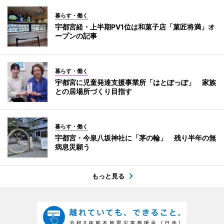
暮らす・働く
宇都宮経・上半期PV1位は和菓子店「菓匠将満」オ
ープンの記事
暮らす・働く
宇都宮に児童発達支援事業所「はとぽっぽ」 家族
との居場所づくり目指す
暮らす・働く
宇都宮・今泉八坂神社に「茅の輪」 残り半年の無
病息災願う
もっと見る