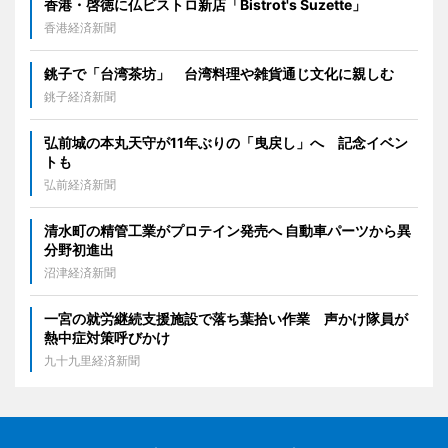
香港・啓徳に仏ビストロ新店「Bistrot's Suzette」
香港経済新聞
銚子で「台湾茶坊」 台湾料理や雑貨通じ文化に親しむ
銚子経済新聞
弘前城の本丸天守が11年ぶりの「曳戻し」へ 記念イベン
トも
弘前経済新聞
清水町の精管工業がプロテイン発売へ 自動車パーツから異
分野初進出
沼津経済新聞
一宮の就労継続支援施設で落ち葉拾い作業 声かけ隊員が
熱中症対策呼びかけ
九十九里経済新聞