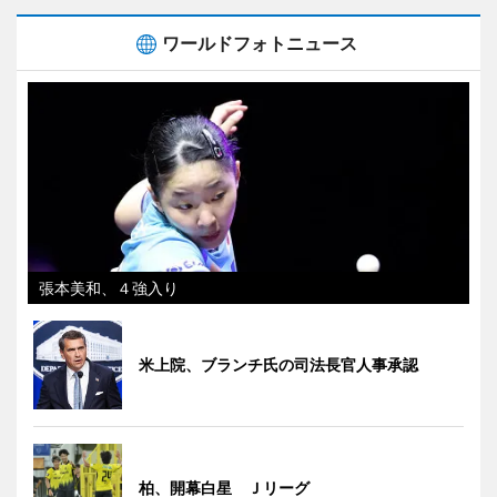
ワールドフォトニュース
張本美和、４強入り
米上院、ブランチ氏の司法長官人事承認
柏、開幕白星 Ｊリーグ