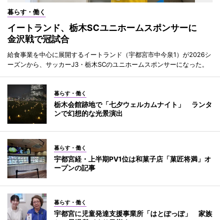
暮らす・働く
イートランド、栃木SCユニホームスポンサーに
金沢戦で冠試合
給食事業を中心に展開するイートランド（宇都宮市中今泉1）が2026シ
ーズンから、サッカーJ3・栃木SCのユニホームスポンサーになった。
暮らす・働く
栃木会館跡地で「七夕ウェルカムナイト」 ランタ
ンで幻想的な光景演出
暮らす・働く
宇都宮経・上半期PV1位は和菓子店「菓匠将満」オ
ープンの記事
暮らす・働く
宇都宮に児童発達支援事業所「はとぽっぽ」 家族