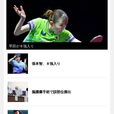
早田が８強入り
張本智、８強入り
脳腫瘍手術で誤部位摘出