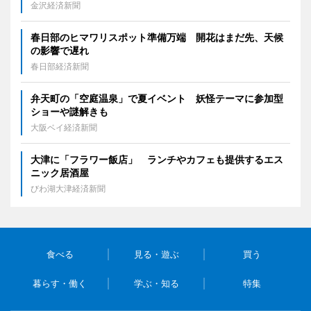
金沢経済新聞
春日部のヒマワリスポット準備万端 開花はまだ先、天候
の影響で遅れ
春日部経済新聞
弁天町の「空庭温泉」で夏イベント 妖怪テーマに参加型
ショーや謎解きも
大阪ベイ経済新聞
大津に「フラワー飯店」 ランチやカフェも提供するエス
ニック居酒屋
びわ湖大津経済新聞
食べる
見る・遊ぶ
買う
暮らす・働く
学ぶ・知る
特集