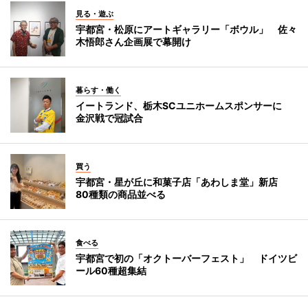
見る・遊ぶ
宇都宮・松原にアートギャラリー「ボウル」 佐々
木悟郎さん企画展で幕開け
暮らす・働く
イートランド、栃木SCユニホームスポンサーに
金沢戦で冠試合
買う
宇都宮・星が丘に和菓子店「あわしま堂」新店
80種類の商品並べる
食べる
宇都宮で初の「オクトーバーフェスト」 ドイツビ
ール60種超集結