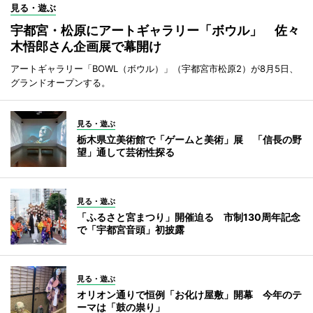
見る・遊ぶ
宇都宮・松原にアートギャラリー「ボウル」 佐々
木悟郎さん企画展で幕開け
アートギャラリー「BOWL（ボウル）」（宇都宮市松原2）が8月5日、
グランドオープンする。
見る・遊ぶ
栃木県立美術館で「ゲームと美術」展 「信長の野
望」通して芸術性探る
見る・遊ぶ
「ふるさと宮まつり」開催迫る 市制130周年記念
で「宇都宮音頭」初披露
見る・遊ぶ
オリオン通りで恒例「お化け屋敷」開幕 今年のテ
ーマは「鼓の祟り」