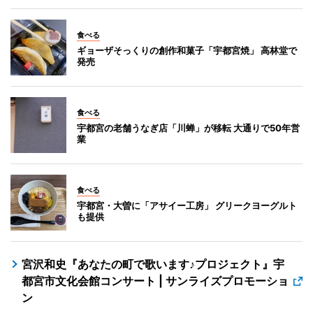
食べる
ギョーザそっくりの創作和菓子「宇都宮焼」 高林堂で
発売
食べる
宇都宮の老舗うなぎ店「川蝉」が移転 大通りで50年営
業
食べる
宇都宮・大曽に「アサイー工房」 グリークヨーグルト
も提供
宮沢和史『あなたの町で歌います♪プロジェクト』宇
都宮市文化会館コンサート | サンライズプロモーショ
ン