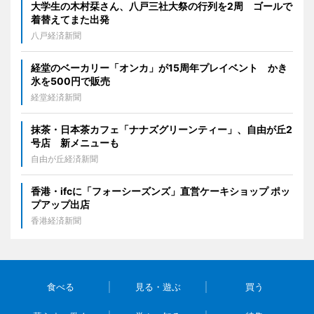
大学生の木村栞さん、八戸三社大祭の行列を2周 ゴールで
着替えてまた出発
八戸経済新聞
経堂のベーカリー「オンカ」が15周年プレイベント かき
氷を500円で販売
経堂経済新聞
抹茶・日本茶カフェ「ナナズグリーンティー」、自由が丘2
号店 新メニューも
自由が丘経済新聞
香港・ifcに「フォーシーズンズ」直営ケーキショップ ポッ
プアップ出店
香港経済新聞
食べる
見る・遊ぶ
買う