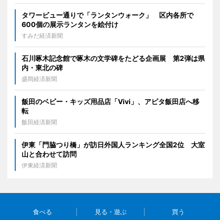
タワービュー通りで「ランタンウォーク」 区内各所で
600個の展示ランタンを絵付け
すみだ経済新聞
石川啄木記念館で啄木の文学碑をたどる企画展 第2弾は県
内・東北の碑
盛岡経済新聞
飯田のベビー・キッズ用品店「Vivi」、アピタ飯田店へ移
転
飯田経済新聞
伊東「門脇つり橋」が訪日外国人ランキング全国2位 大室
山と合わせて訪問
伊東経済新聞
食べる
見る・遊ぶ
買う