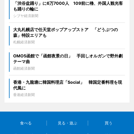
「渋谷盆踊り」に6万7000人 109前に櫓、外国人観光客
も踊りの輪に
シブヤ経済新聞
大丸札幌店で任天堂ポップアップストア 「どうぶつの
森」特設エリアも
札幌経済新聞
OMO5函館で「函館夜景の日」 手回しオルガンで野外劇
テーマ曲
函館経済新聞
香港・九龍塘に韓国料理店「Social」 韓国定番料理を現
代風に
香港経済新聞
食べる
見る・遊ぶ
買う