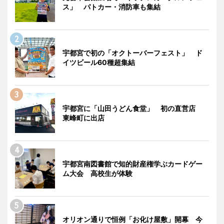
ス」 パトカー・消防車も集結
宇都宮で初の「オクトーバーフェスト」 ド
イツビール60種超集結
宇都宮に「山田うどん食堂」 初の直営店
東峰町に出店
宇都宮南図書館で知的財産権学ぶカードゲー
ム大会 高校生が体験
オリオン通りで恒例「お化け屋敷」開幕 今