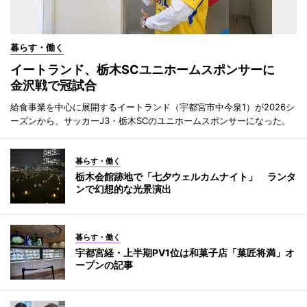
暮らす・働く
イートランド、栃木SCユニホームスポンサーに
金沢戦で冠試合
給食事業を中心に展開するイートランド（宇都宮市中今泉1）が2026シ
ーズンから、サッカーJ3・栃木SCのユニホームスポンサーになった。
暮らす・働く
栃木会館跡地で「七夕ウェルカムナイト」 ランタ
ンで幻想的な光景演出
暮らす・働く
宇都宮経・上半期PV1位は和菓子店「菓匠将満」オ
ープンの記事