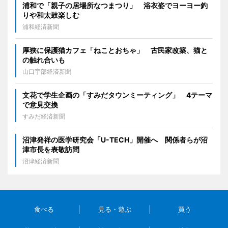
浦和で「親子の居場所なつまつり」 浴衣姿でヨーヨー釣
りや和太鼓楽しむ
浦和経済新聞
厚狭に保護猫カフェ「ねことおちゃ」 古民家改築、猫と
の触れ合いも
山口宇部経済新聞
文花で学生企画の「すみだタウンミーティング」 4テーマ
で意見交換
すみだ経済新聞
沼津発祥の医学研究会「U-TECH」開催へ 関係者らが沼
津市長を表敬訪問
沼津経済新聞
食べる
見る・遊ぶ
買う