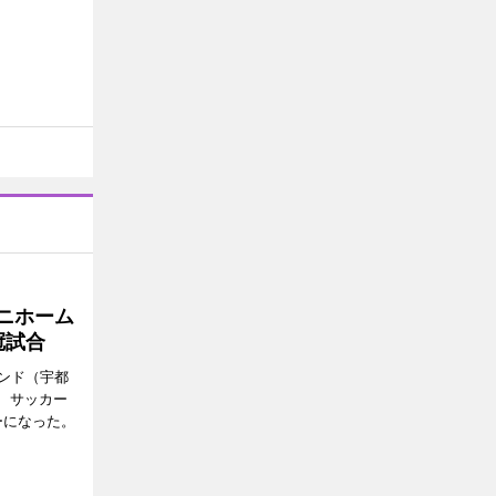
ニホーム
冠試合
ンド（宇都
ら、サッカー
ーになった。