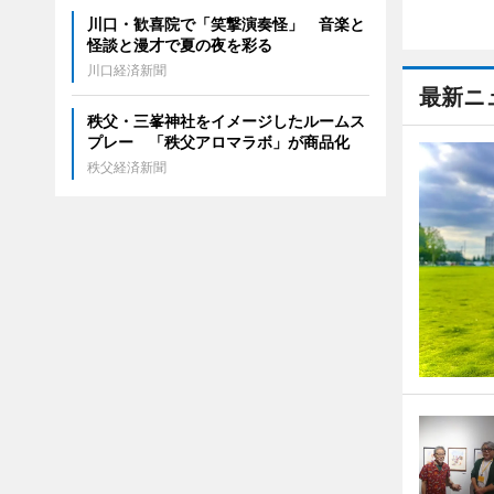
川口・歓喜院で「笑撃演奏怪」 音楽と
怪談と漫才で夏の夜を彩る
川口経済新聞
最新ニ
秩父・三峯神社をイメージしたルームス
プレー 「秩父アロマラボ」が商品化
秩父経済新聞