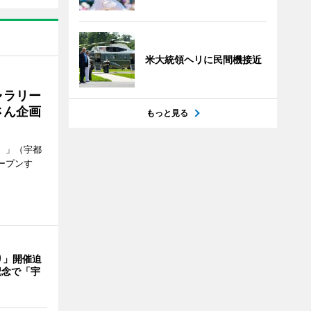
米大統領ヘリに民間機接近
ャラリー
さん企画
もっと見る
）」（宇都
ープンす
り」開催迫
記念で「宇