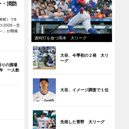
ー・消防
本町）で8
2026～交
～」が開催
適時打を放つ岡本 大リーグ
大谷、今季初の２発 大リ
ーグ
通りの酒場
年 一人飲
大谷、イメージ調査で１位
先発した菅野 大リーグ