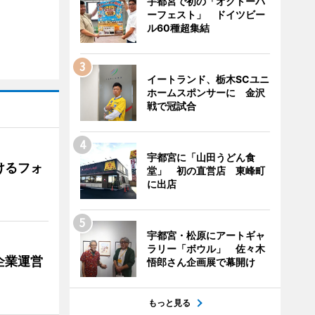
宇都宮で初の「オクトーバ
ーフェスト」 ドイツビー
ル60種超集結
イートランド、栃木SCユニ
ホームスポンサーに 金沢
戦で冠試合
宇都宮に「山田うどん食
けるフォ
堂」 初の直営店 東峰町
に出店
宇都宮・松原にアートギャ
ラリー「ボウル」 佐々木
企業運営
悟郎さん企画展で幕開け
もっと見る