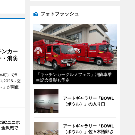
フォトフラッシュ
チンカー
ー・消防
「キッチンカーグルメフェス」消防車乗
本町）で8
車記念撮影も予定
2026～交
～」が開催
アートギャラリー「BOWL
（ボウル）」の入り口
SCユニホ
アートギャラリー「BOWL
 金沢戦で
（ボウル）」佐々木悟郎さ