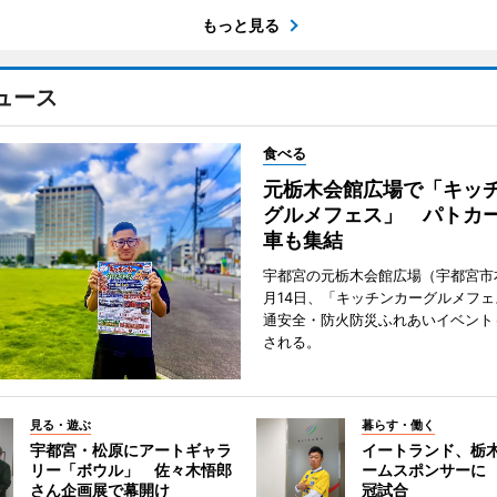
もっと見る
ュース
食べる
元栃木会館広場で「キッ
グルメフェス」 パトカ
車も集結
宇都宮の元栃木会館広場（宇都宮市
月14日、「キッチンカーグルメフェス
通安全・防火防災ふれあいイベント
される。
見る・遊ぶ
暮らす・働く
宇都宮・松原にアートギャラ
イートランド、栃木
リー「ボウル」 佐々木悟郎
ームスポンサーに
さん企画展で幕開け
冠試合