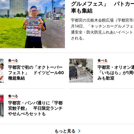
グルメフェス」 パトカ
車も集結
宇都宮の元栃木会館広場（宇都宮市
月14日、「キッチンカーグルメフェス
通安全・防火防災ふれあいイベント
される。
食べる
食べる
宇都宮で初の「オクトーバー
宇都宮・オリオン
フェスト」 ドイツビール60
「いちはら」が1周
種超集結
みも歓迎
食べる
宇都宮・バンバ通りに「宇都
宮餃子館」 平日限定ランチ
やせんべろセットも
もっと見る