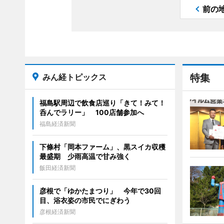
前の
みん経トピックス
特集
福島駅周辺で飲食店巡り「きて！みて！
呑んでラリー」 100店舗参加へ
福島経済新聞
下條村「岡本ファーム」、黒スイカ収穫
最盛期 少雨高温で甘み強く
飯田経済新聞
彦根で「ゆかたまつり」 今年で30回
目、浴衣姿の市民でにぎわう
彦根経済新聞