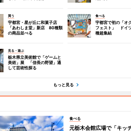
買う
食べる
宇都宮・星が丘に和菓子店
宇都宮で初の「オ
「あわしま堂」新店 80種類
フェスト」 ドイツ
の商品並べる
種超集結
見る・遊ぶ
栃木県立美術館で「ゲームと
美術」展 「信長の野望」通
して芸術性探る
もっと見る
食べる
元栃木会館広場で「キッ