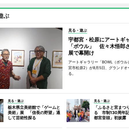
遊ぶ
見る・遊ぶ
宇都宮・松原にアートギ
「ボウル」 佐々木悟郎
展で幕開け
アートギャラリー「BOWL（ボウル
宮市松原2）が8月5日、グランドオ
る。
見る・遊ぶ
見る・遊ぶ
栃木県立美術館で「ゲームと
「ふるさと宮まつ
美術」展 「信長の野望」通
る 市制130周年
して芸術性探る
都宮音頭」初披露