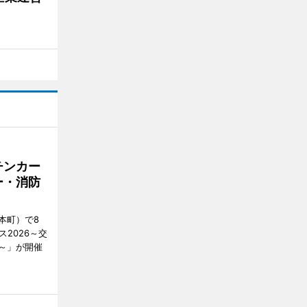
チンカー
ー・消防
本町）で8
2026～交
～」が開催