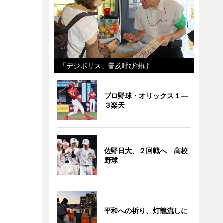
「デジポリス」普及呼び掛け
プロ野球・オリックス１―
３楽天
佐野日大、２回戦へ 高校
野球
平和への祈り、灯籠流しに