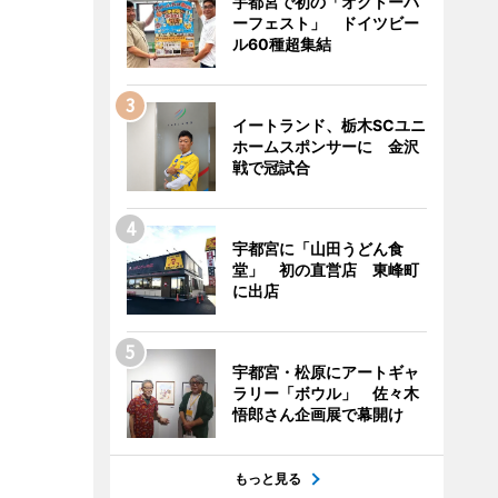
宇都宮で初の「オクトーバ
ーフェスト」 ドイツビー
ル60種超集結
イートランド、栃木SCユニ
ホームスポンサーに 金沢
戦で冠試合
宇都宮に「山田うどん食
堂」 初の直営店 東峰町
に出店
宇都宮・松原にアートギャ
ラリー「ボウル」 佐々木
悟郎さん企画展で幕開け
もっと見る