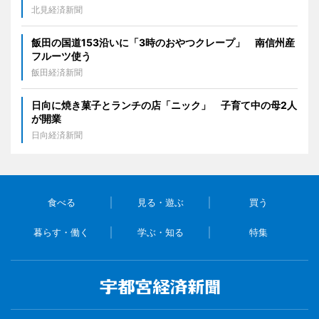
北見経済新聞
飯田の国道153沿いに「3時のおやつクレープ」 南信州産
フルーツ使う
飯田経済新聞
日向に焼き菓子とランチの店「ニック」 子育て中の母2人
が開業
日向経済新聞
食べる
見る・遊ぶ
買う
暮らす・働く
学ぶ・知る
特集