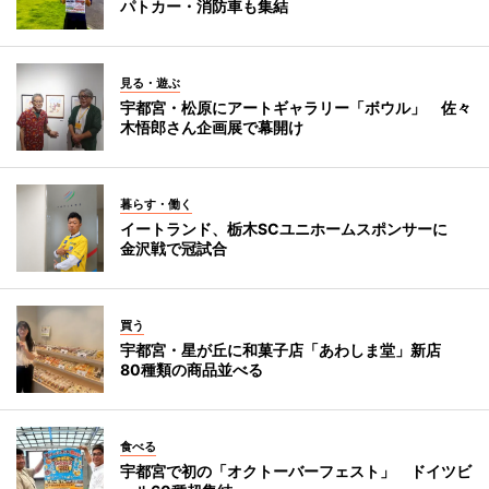
パトカー・消防車も集結
見る・遊ぶ
宇都宮・松原にアートギャラリー「ボウル」 佐々
木悟郎さん企画展で幕開け
暮らす・働く
イートランド、栃木SCユニホームスポンサーに
金沢戦で冠試合
買う
宇都宮・星が丘に和菓子店「あわしま堂」新店
80種類の商品並べる
食べる
宇都宮で初の「オクトーバーフェスト」 ドイツビ