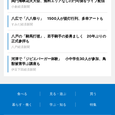
関門海峡花火大会、無料エリアなしの門司側をライブ配信
小倉経済新聞
八広で「八八祭り」 1500人が提灯行列、多幸アートも
すみだ経済新聞
八戸の「騎馬打毬」、若手騎手の姿勇ましく 20年ぶりの
正式参拝も
八戸経済新聞
河津で「ジビエバーガー体験」 小中学生30人が参加、鳥
獣被害学ぶ講座も
伊豆下田経済新聞
食べる
見る・遊ぶ
買う
暮らす・働く
学ぶ・知る
特集