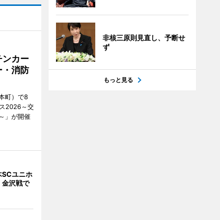
非核三原則見直し、予断せ
ず
チンカー
ー・消防
もっと見る
本町）で8
2026～交
～」が開催
SCユニホ
 金沢戦で