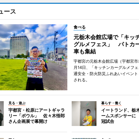
ュース
食べる
元栃木会館広場で「キッ
グルメフェス」 パトカ
車も集結
宇都宮の元栃木会館広場（宇都宮市
月14日、「キッチンカーグルメフェス
通安全・防火防災ふれあいイベント
される。
見る・遊ぶ
暮らす・働く
宇都宮・松原にアートギャラ
イートランド、栃木
リー「ボウル」 佐々木悟郎
ームスポンサーに
さん企画展で幕開け
冠試合