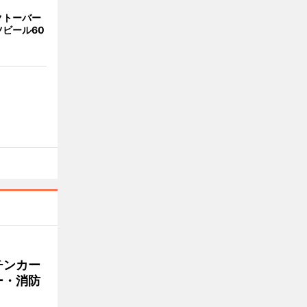
クトーバー
ビール60
チンカー
ー・消防