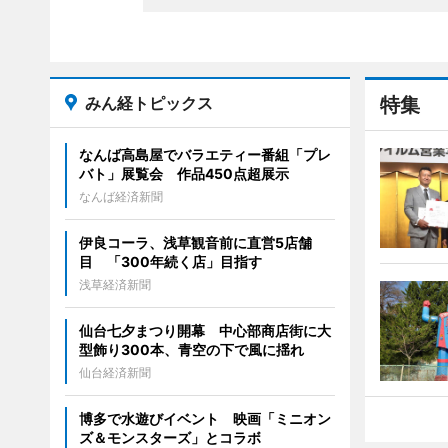
みん経トピックス
特集
なんば高島屋でバラエティー番組「プレ
バト」展覧会 作品450点超展示
なんば経済新聞
伊良コーラ、浅草観音前に直営5店舗
目 「300年続く店」目指す
浅草経済新聞
仙台七夕まつり開幕 中心部商店街に大
型飾り300本、青空の下で風に揺れ
仙台経済新聞
博多で水遊びイベント 映画「ミニオン
ズ＆モンスターズ」とコラボ