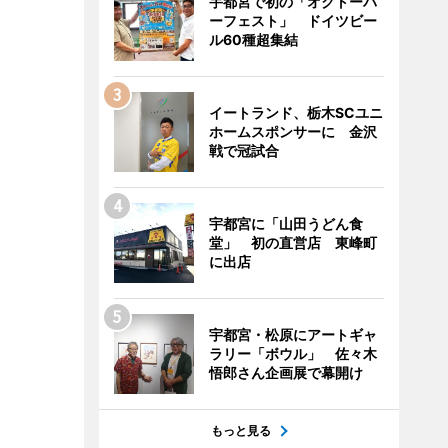
宇都宮で初の「オクトーバ
ーフェスト」 ドイツビー
ル60種超集結
イートランド、栃木SCユニ
ホームスポンサーに 金沢
戦で冠試合
宇都宮に「山田うどん食
堂」 初の直営店 東峰町
に出店
宇都宮・松原にアートギャ
ラリー「ボウル」 佐々木
悟郎さん企画展で幕開け
もっと見る