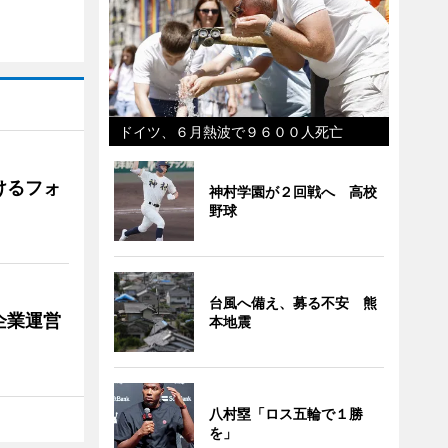
ドイツ、６月熱波で９６００人死亡
けるフォ
神村学園が２回戦へ 高校
野球
台風へ備え、募る不安 熊
企業運営
本地震
八村塁「ロス五輪で１勝
を」