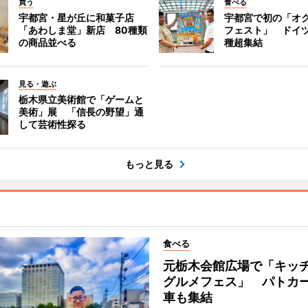
買う
食べる
宇都宮・星が丘に和菓子店
宇都宮で初の「オ
「あわしま堂」新店 80種類
フェスト」 ドイツ
の商品並べる
種超集結
見る・遊ぶ
栃木県立美術館で「ゲームと
美術」展 「信長の野望」通
して芸術性探る
もっと見る
食べる
元栃木会館広場で「キッ
グルメフェス」 パトカ
車も集結