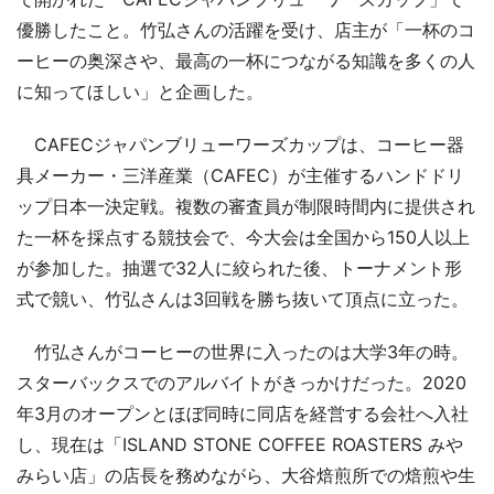
優勝したこと。竹弘さんの活躍を受け、店主が「一杯のコ
ーヒーの奥深さや、最高の一杯につながる知識を多くの人
に知ってほしい」と企画した。
CAFECジャパンブリューワーズカップは、コーヒー器
具メーカー・三洋産業（CAFEC）が主催するハンドドリ
ップ日本一決定戦。複数の審査員が制限時間内に提供され
た一杯を採点する競技会で、今大会は全国から150人以上
が参加した。抽選で32人に絞られた後、トーナメント形
式で競い、竹弘さんは3回戦を勝ち抜いて頂点に立った。
竹弘さんがコーヒーの世界に入ったのは大学3年の時。
スターバックスでのアルバイトがきっかけだった。2020
年3月のオープンとほぼ同時に同店を経営する会社へ入社
し、現在は「ISLAND STONE COFFEE ROASTERS みや
みらい店」の店長を務めながら、大谷焙煎所での焙煎や生