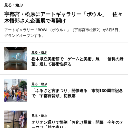
見る・遊ぶ
宇都宮・松原にアートギャラリー「ボウル」 佐々
木悟郎さん企画展で幕開け
アートギャラリー「BOWL（ボウル）」（宇都宮市松原2）が8月5日、
グランドオープンする。
見る・遊ぶ
栃木県立美術館で「ゲームと美術」展 「信長の野
望」通して芸術性探る
見る・遊ぶ
「ふるさと宮まつり」開催迫る 市制130周年記念
で「宇都宮音頭」初披露
見る・遊ぶ
オリオン通りで恒例「お化け屋敷」開幕 今年のテ
ーマは「鼓の祟り」