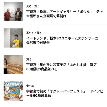
見る・遊ぶ
宇都宮・松原にアートギャラリー「ボウル」 佐々
木悟郎さん企画展で幕開け
暮らす・働く
イートランド、栃木SCユニホームスポンサーに
金沢戦で冠試合
買う
宇都宮・星が丘に和菓子店「あわしま堂」新店
80種類の商品並べる
食べる
宇都宮で初の「オクトーバーフェスト」 ドイツビ
ール60種超集結