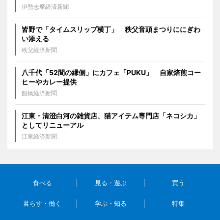
伊勢志摩経済新聞
皆野で「タイムスリップ横丁」 秩父音頭まつりににぎわ
い添える
秩父経済新聞
八千代「52間の縁側」にカフェ「PUKU」 自家焙煎コー
ヒーやカレー提供
船橋経済新聞
江東・清澄白河の雑貨店、猫アイテム専門店「ネコシカ」
としてリニューアル
江東経済新聞
食べる
見る・遊ぶ
買う
暮らす・働く
学ぶ・知る
特集