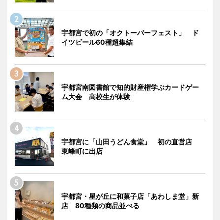
宇都宮で初の「オクトーバーフェスト」 ド
イツビール60種超集結
宇都宮南図書館で知的財産権学ぶカードゲー
ム大会 高校生が体験
宇都宮に「山田うどん食堂」 初の直営店
東峰町に出店
宇都宮・星が丘に和菓子店「あわしま堂」新
店 80種類の商品並べる