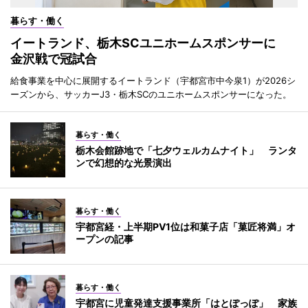
暮らす・働く
イートランド、栃木SCユニホームスポンサーに
金沢戦で冠試合
給食事業を中心に展開するイートランド（宇都宮市中今泉1）が2026シ
ーズンから、サッカーJ3・栃木SCのユニホームスポンサーになった。
暮らす・働く
栃木会館跡地で「七夕ウェルカムナイト」 ランタ
ンで幻想的な光景演出
暮らす・働く
宇都宮経・上半期PV1位は和菓子店「菓匠将満」オ
ープンの記事
暮らす・働く
宇都宮に児童発達支援事業所「はとぽっぽ」 家族