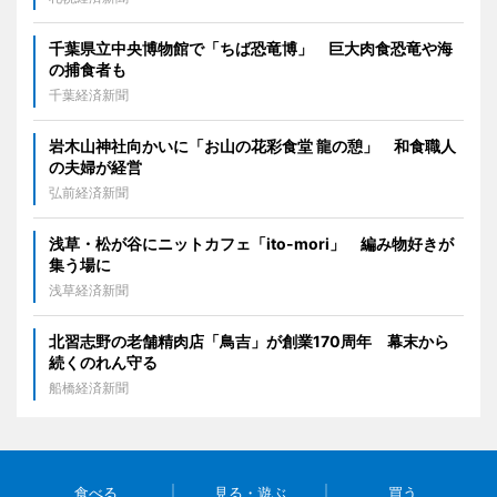
千葉県立中央博物館で「ちば恐竜博」 巨大肉食恐竜や海
の捕食者も
千葉経済新聞
岩木山神社向かいに「お山の花彩食堂 龍の憩」 和食職人
の夫婦が経営
弘前経済新聞
浅草・松が谷にニットカフェ「ito-mori」 編み物好きが
集う場に
浅草経済新聞
北習志野の老舗精肉店「鳥吉」が創業170周年 幕末から
続くのれん守る
船橋経済新聞
食べる
見る・遊ぶ
買う