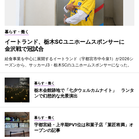
暮らす・働く
イートランド、栃木SCユニホームスポンサーに
金沢戦で冠試合
給食事業を中心に展開するイートランド（宇都宮市中今泉1）が2026シ
ーズンから、サッカーJ3・栃木SCのユニホームスポンサーになった。
暮らす・働く
栃木会館跡地で「七夕ウェルカムナイト」 ランタ
ンで幻想的な光景演出
暮らす・働く
宇都宮経・上半期PV1位は和菓子店「菓匠将満」オ
ープンの記事