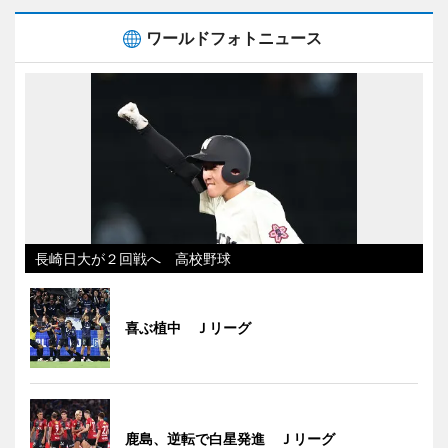
ワールドフォトニュース
長崎日大が２回戦へ 高校野球
喜ぶ植中 Ｊリーグ
鹿島、逆転で白星発進 Ｊリーグ