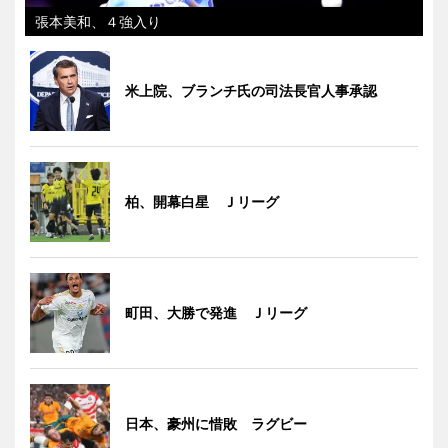
張本美和、４強入り
米上院、ブランチ氏の司法長官人事承認
柏、開幕白星 Ｊリーグ
町田、大勝で発進 Ｊリーグ
日本、豪州に惜敗 ラグビー